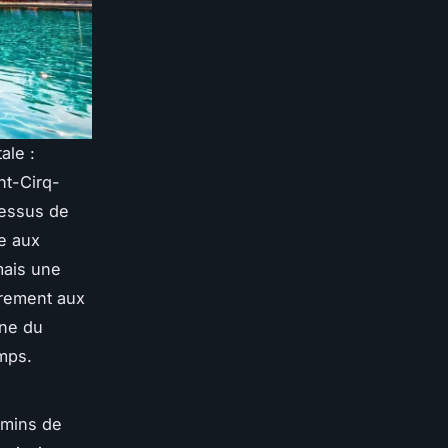
ale :
nt-Cirq-
dessus de
e aux
mais une
irement aux
ine du
emps.
hemins de