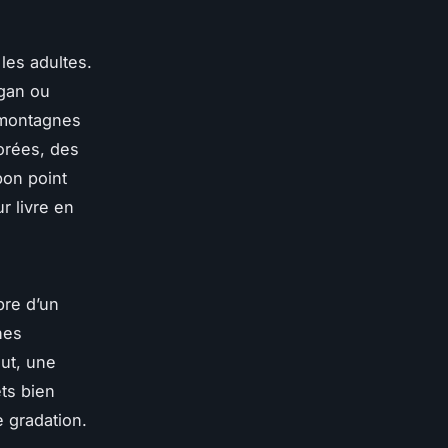
les adultes.
ggan ou
 montagnes
orées, des
bon point
r livre en
bre d’un
nes
ut, une
ts bien
e gradation.