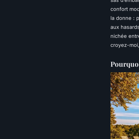
sas d’emba
confort mod
la donne : 
aux hasards
nichée entr
croyez-moi,
Pourquoi