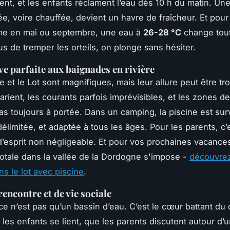
fent, et les enfants réclament l’eau dès 10 h du matin. Un
e, voire chauffée, devient un havre de fraîcheur. Et pour
ême en mai ou septembre, une eau à
26-28 °C
change tout
us de tremper les orteils, on plonge sans hésiter.
ve parfaite aux baignades en rivière
 et le Lot sont magnifiques, mais leur allure peut être t
arient, les courants parfois imprévisibles, et les zones d
pas toujours à portée. Dans un camping, la piscine est surv
délimitée, et adaptée à tous les âges. Pour les parents, c’
é d’esprit non négligeable. Et pour vos prochaines vacance
otale dans la vallée de la Dordogne s'impose -
découvrez
s le lot avec piscine
.
rencontre et de vie sociale
 ce n’est pas qu’un bassin d’eau. C’est le cœur battant du
 les enfants se lient, que les parents discutent autour d’