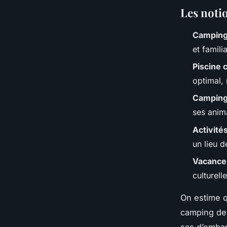
Les notio
Camping
et famili
Piscine 
optimal,
Camping 
ses anim
Activité
un lieu d
Vacances
culturell
On estime q
camping dep