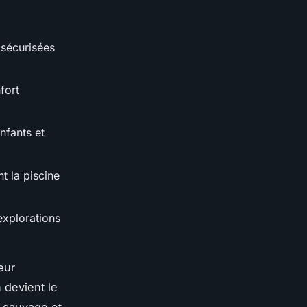
 sécurisées
fort
nfants et
t la piscine
explorations
eur
 devient le