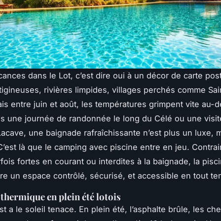
cances dans le Lot, c’est dire oui à un décor de carte post
rtigineuses, rivières limpides, villages perchés comme Sai
is entre juin et août, les températures grimpent vite au-
ès une journée de randonnée le long du Célé ou une visit
Lacave, une baignade rafraîchissante n’est plus un luxe, 
C’est là que le camping avec piscine entre en jeu. Contra
rfois fortes en courant ou interdites à la baignade, la pisc
re un espace contrôlé, sécurisé, et accessible en tout t
 thermique en plein été lotois
 a le soleil tenace. En plein été, l’asphalte brûle, les c