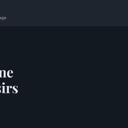
age
ine
sirs