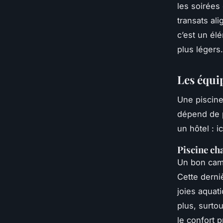
les soirées
transats al
c’est un él
plus légers.
Les équi
Une piscine
dépend de p
un hôtel : 
Piscine ch
Un bon camp
Cette derni
joies aquat
plus, surto
le confort 