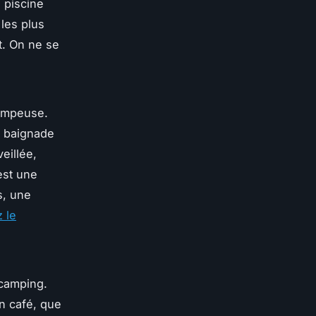
e piscine
 les plus
. On ne se
rompeuse.
e baignade
eillée,
est une
s, une
 le
 camping.
un café, que