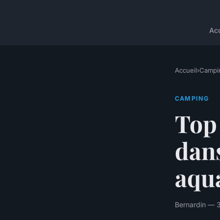
Acc
Accueil
›
Campi
CAMPING
Top
dans
aqu
Bernardin — 3