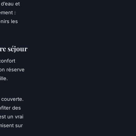
 d’eau et
ement :
nirs les
re séjour
confort
on réserve
lle.
 couverte.
fiter des
st un vrai
isent sur