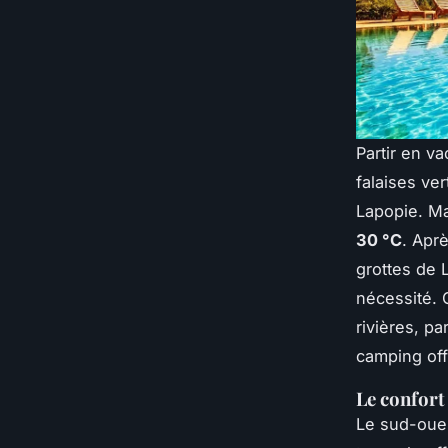
Partir en va
falaises ve
Lapopie. Ma
30 °C
. Apr
grottes de 
nécessité. 
rivières, pa
camping off
Le confort
Le sud-ouest