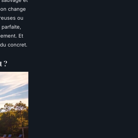
 sauvage et
tion change
éreuses ou
parfaite,
lement. Et
 du concret.
t ?