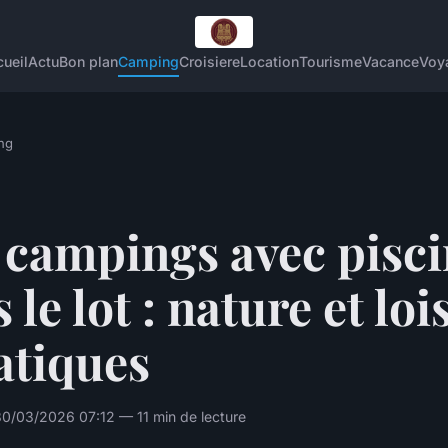
ueil
Actu
Bon plan
Camping
Croisiere
Location
Tourisme
Vacance
Voy
ng
 campings avec pisc
 le lot : nature et loi
atiques
0/03/2026 07:12 — 11 min de lecture