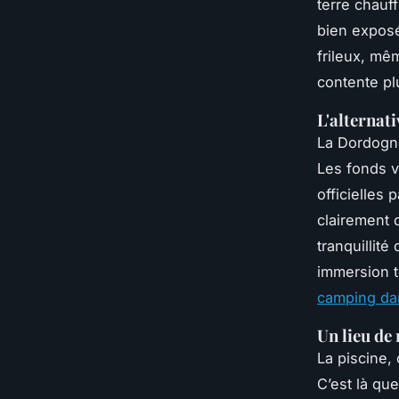
terre chauf
bien exposé
frileux, m
contente pl
L'alternati
La Dordogne
Les fonds v
officielles 
clairement 
tranquillit
immersion t
camping dan
Un lieu de 
La piscine,
C’est là que