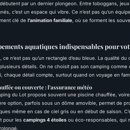
 débutent par un dernier plongeon. Entre toboggans, jeux
ignés, c’est un espace qui vibre. Ce n’est pas qu’un équip
ément clé de
l’animation familiale
, où se forment les souve
pements aquatiques indispensables pour vot
, ce n’est pas qu’un rectangle d’eau bleue. La qualité du 
lusieurs détails. On ne choisit pas son camping comme 
ici, chaque détail compte, surtout quand on voyage en fami
auffée ou couverte : l'assurance météo
ing du Lot propose souvent une piscine chauffée, voire
ère option, parfois sous un dôme amovible, permet de pro
iques même en cas de ciel gris ou en début de saison. C’e
ut pour les
campings 4 étoiles
ou éco-responsables, qui m
prolongé.