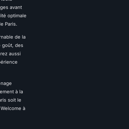
ages avant
ité optimale
e Paris.
rnable de la
e goût, des
erez aussi
périence
ménage
tement à la
is soit le
el Welcome à