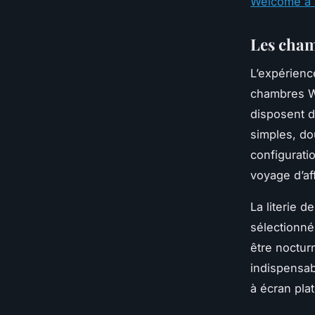
Welcome à 
Les cham
L’expérienc
chambres We
disposent d
simples, do
configurati
voyage d’af
La literie d
sélectionné
être noctu
indispensab
à écran plat