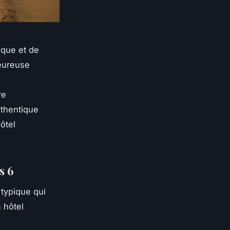
ique et de
leureuse
re
uthentique
ôtel
s 6
 typique qui
 hôtel