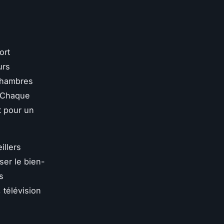
ort
urs
 chambres
. Chaque
t pour un
illers
ser le bien-
s
 télévision