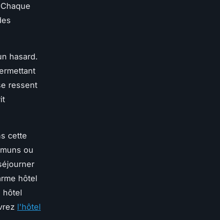
. Chaque
des
un hasard.
permettant
se ressent
it
s cette
ommuns ou
 séjourner
arme hôtel
 hôtel
uvrez
l'hôtel