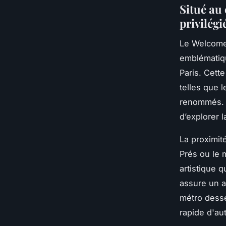
Situé au
privilégi
Le Welcome 
emblématiq
Paris. Cette
telles que l
renommés. L
d’explorer l
La proximit
Prés ou le 
artistique q
assure un a
métro desse
rapide d'aut