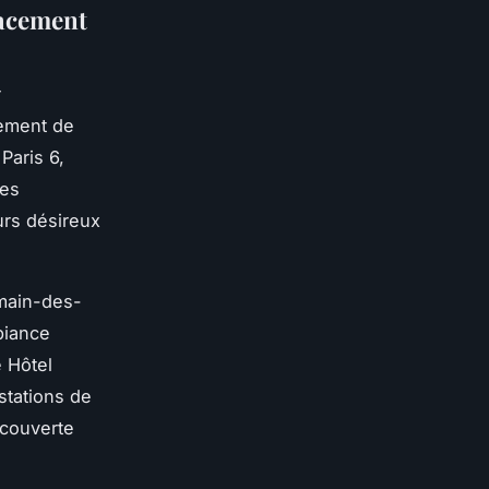
lacement
r
ement de
Paris 6,
ées
urs désireux
rmain-des-
biance
e Hôtel
stations de
écouverte