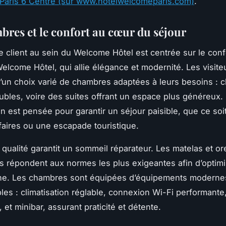
Paris 6 Centre (sur www.hotelwelcomeparis.com)
.
bres et le confort au cœur du séjour
e client au sein du Welcome Hôtel est centrée sur le conf
lcome Hôtel, qui allie élégance et modernité. Les visite
’un choix varié de chambres adaptées à leurs besoins :
ubles, voire des suites offrant un espace plus généreux
on est pensée pour garantir un séjour paisible, que ce soi
faires ou une escapade touristique.
e qualité garantit un sommeil réparateur. Les matelas et ore
s répondent aux normes les plus exigeantes afin d’optimi
rne. Les chambres sont équipées d’équipements moderne
les : climatisation réglable, connexion Wi-Fi performante,
, et minibar, assurant praticité et détente.