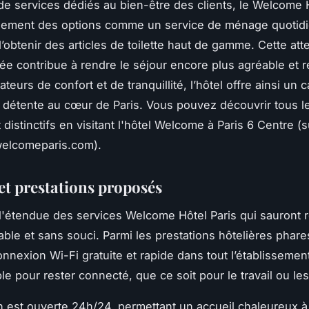
de services dédiés au bien-être des clients, le Welcome 
lement des options comme un service de ménage quotidie
d’obtenir des articles de toilette haut de gamme. Cette att
ée contribue à rendre le séjour encore plus agréable et 
teurs de confort et de tranquillité, l’hôtel offre ainsi un 
a détente au cœur de Paris. Vous pouvez découvrir tous le
 distinctifs en visitant l'hôtel Welcome à Paris 6 Centre (s
elcomeparis.com).
et prestations proposés
'étendue des services Welcome Hôtel Paris qui sauront r
ble et sans souci. Parmi les prestations hôtelières phares
onnexion Wi-Fi gratuite et rapide dans tout l’établissemen
e pour rester connecté, que ce soit pour le travail ou les 
n est ouverte 24h/24, permettant un accueil chaleureux à