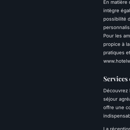
En matière 
intègre éga
possibilité 
personnalis
Pour les ama
propice à l
pratiques et
www.hotelw
Services 
Découvrez l
séjour agréa
offre une c
indispensabl
La réceptio