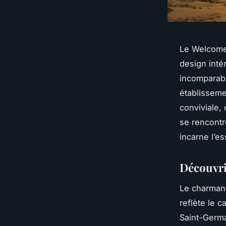
Le Welcome 
design inté
incomparabl
établisseme
conviviale,
se rencontr
incarne l’e
Découvri
Le charmant
reflète le 
Saint-Germa