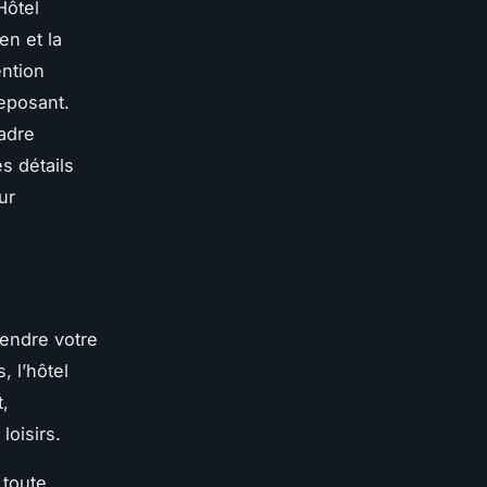
Hôtel
n et la
ention
reposant.
cadre
s détails
ur
endre votre
, l’hôtel
t,
loisirs.
 toute