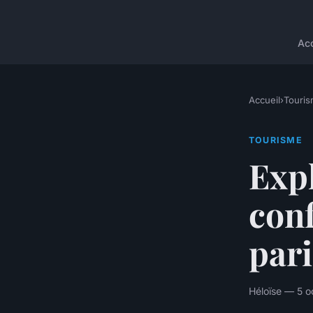
Acc
Accueil
›
Touri
TOURISME
Expl
con
pari
Héloïse — 5 o