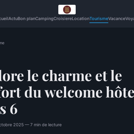
ueil
Actu
Bon plan
Camping
Croisiere
Location
Tourisme
Vacance
Voy
sme
ore le charme et le
fort du welcome hôte
s 6
ctobre 2025 — 7 min de lecture