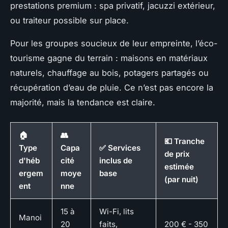
prestations premium : spa privatif, jacuzzi extérieur,
ou traiteur possible sur place.
Pour les groupes soucieux de leur empreinte, l’éco-
tourisme gagne du terrain : maisons en matériaux
naturels, chauffage au bois, potagers partagés ou
récupération d’eau de pluie. Ce n’est pas encore la
majorité, mais la tendance est claire.
🏠
👥
💶 Tranche
Type
Capa
✅ Services
de prix
d'héb
cité
inclus de
estimée
ergem
moye
base
(par nuit)
ent
nne
15 à
Wi-Fi, lits
Manoi
20
faits,
200 € - 350