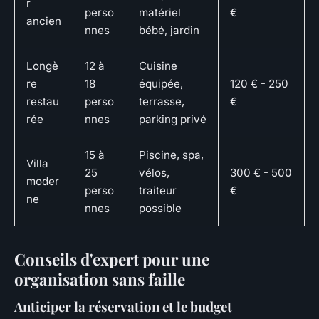
r
perso
matériel
€
ancien
nnes
bébé, jardin
Longè
12 à
Cuisine
re
18
équipée,
120 € - 250
restau
perso
terrasse,
€
rée
nnes
parking privé
15 à
Piscine, spa,
Villa
25
vélos,
300 € - 500
moder
perso
traiteur
€
ne
nnes
possible
Conseils d'expert pour une
organisation sans faille
Anticiper la réservation et le budget