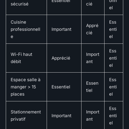
Essentiel
onn
sécurisé
cié
el
Cuisine
Ess
Appré
professionnell
Important
enti
cié
e
el
Ess
Wi-Fi haut
Import
Apprécié
enti
débit
ant
el
Espace salle à
Ess
Essen
manger > 15
Essentiel
enti
tiel
places
el
Ess
Stationnement
Import
Important
enti
privatif
ant
el